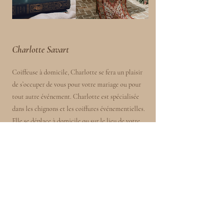
Charlotte Savart
Coiffeuse à domicile, Charlotte se fera un plaisir
de s’occuper de vous pour votre mariage ou pour
tout autre événement. Charlotte est spécialisée
dans les chignons et les coiffures événementielles.
Elle se déplace à domicile ou sur le lieu de votre
événement.
En savoir plus